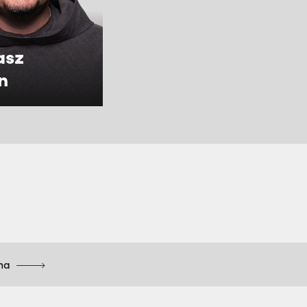
asz
n
rna