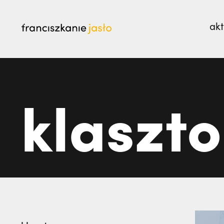
akt
najczęściej wyszukiwane
Pielgrzymka do Medjugorie i Chorwacji,
Rok J
klaszto
Spotkaniu Młodych
Nasze Sanktuarium piękn