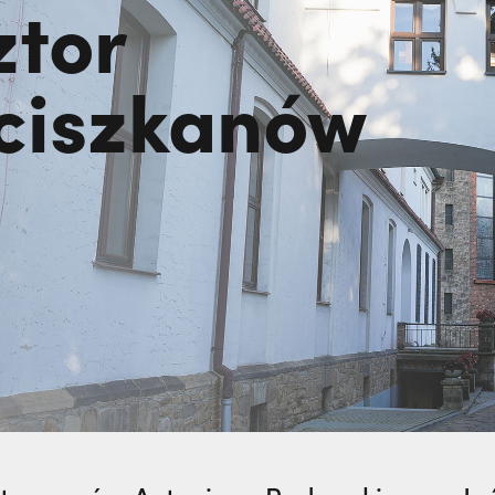
ztor
ciszkanów