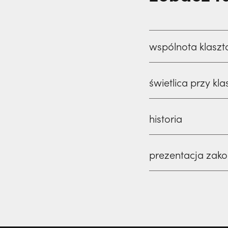
wspólnota klaszt
świetlica przy kla
historia
prezentacja zak