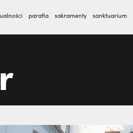
ualności
parafia
sakramenty
sanktuarium
ubileuszowy św. Franciszka z Asyżu z okazji 800-le
r
ieje
Zakończenie roku formacyjnego naszych wspó