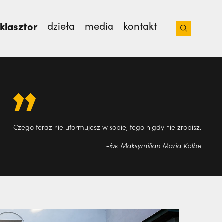
klasztor
dzieła
media
kontakt
cia jego śmierci,
Jasło na 39. Franciszkańskim
lnot
Czego teraz nie uformujesz w sobie, tego nigdy nie zrobisz.
-św. Maksymilian Maria Kolbe