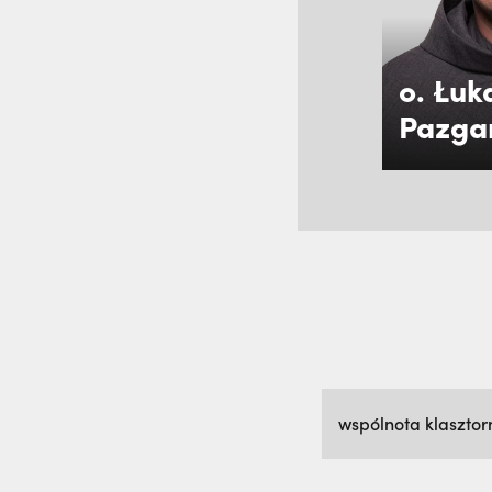
o. Łuk
Pazga
wspólnota klaszto