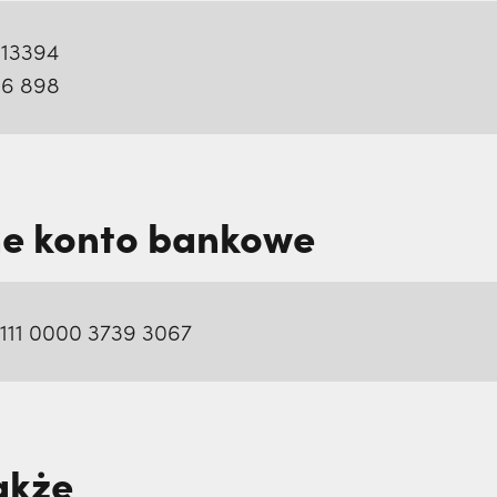
013394
96 898
ne konto bankowe
1111 0000 3739 3067
akże