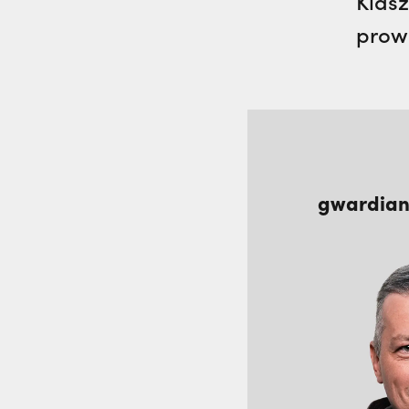
Klasz
prowi
gwardia