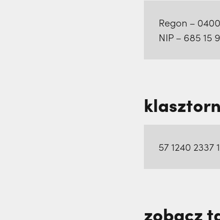
Regon – 040
NIP – 685 15 
klasztor
57 1240 2337 
zobacz t