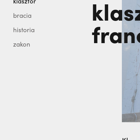
klas
klasztor
bracia
fran
historia
zakon