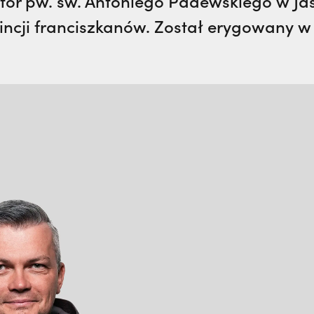
tor pw. św. Antoniego Padewskiego w Jaś
ncji franciszkanów. Został erygowany w r
n