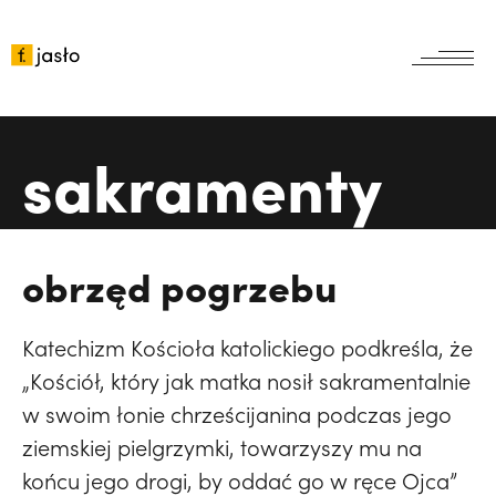
aktualności
aktualności
Wyszukiwarka
parafia
sakramenty
ogłoszenia
parafia
sakramenty
intencje
nabożeństwa
eucharystia
spowiednicy
obrzęd pogrzebu
sanktuarium
duszpasterstwa
spowiedź
sanktuarium
celebransi
kancelaria
klasztor
Katechizm Kościoła katolickiego podkreśla, że
chrzest
historia
najczęściej wyszukiwane
archiwum
klasztor
„Kościół, który jak matka nosił sakramentalnie
rada
bierzmowanie
dzieła
w swoim łonie chrześcijanina podczas jego
figura
bracia
Pielgrzymka do Medjugorie i Chorwacji,
Rok
ulice parafii
konkurs
ziemskiej pielgrzymki, towarzyszy mu na
namaszczenie
modlitwy
Jubileuszowy św. Franciszka z Asyżu z okazji
media
końcu jego drogi, by oddać go w ręce Ojca”
historia