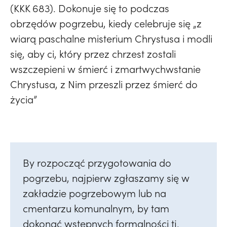
biblioteka
świetlica
800-lecia jego śmierci,
Jasło na 39.
małżeństwo
zdjęcia
(KKK 683). Dokonuje się to podczas
droga krzyżowa
zakon
Franciszkańskim Spotkaniu Młodych
Nasze
kontakt
obrzędów pogrzebu, kiedy celebruje się „z
gazeta
alpha
pogrzeb
na żywo
Sanktuarium pięknieje
Zakończenie roku
witraże
eucharystia
wiarą paschalne misterium Chrystusa i modli
ochrona dzieci
adfontem
formacyjnego naszych wspólnot
się, aby ci, który przez chrzest zostali
filmy
spowiedź
wszczepieni w śmierć i zmartwychwstanie
edk
dźwięk
Chrystusa, z Nim przeszli przez śmierć do
chrzest
życia”
homilie
bierzmowanie
namaszczenie
małżeństwo
By rozpocząć przygotowania do
pogrzebu, najpierw zgłaszamy się w
pogrzeb
zakładzie pogrzebowym lub na
cmentarzu komunalnym, by tam
dokonać wstępnych formalności tj.