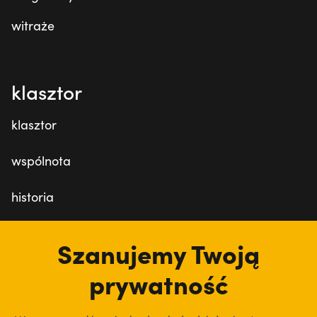
witraże
klasztor
klasztor
wspólnota
historia
dzieła
Szanujemy Twoją
zakon
prywatność
media