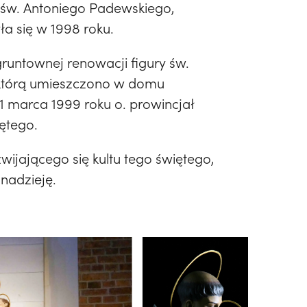
 św. Antoniego Padewskiego,
a się w 1998 roku.
gruntownej renowacji figury św.
, którą umieszczono w domu
1 marca 1999 roku o. prowincjał
iętego.
zwijającego się kultu tego świętego,
nadzieję.