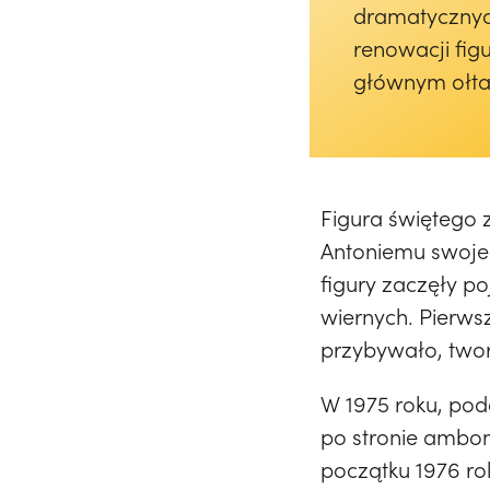
dramatycznyc
renowacji fig
głównym ołta
Figura świętego z
Antoniemu swoje 
figury zaczęły p
wiernych. Pierws
przybywało, two
W 1975 roku, po
po stronie ambon
początku 1976 ro