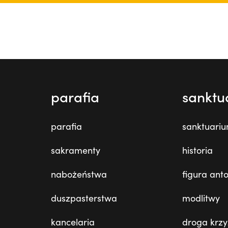
parafia
sanktu
parafia
sanktuari
sakramenty
historia
nabożeństwa
figura ant
duszpasterstwa
modlitwy
kancelaria
droga krz