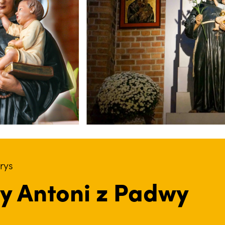
rys
ty Antoni z Padwy