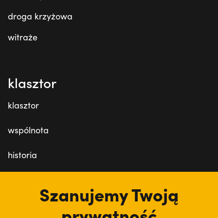
droga krzyżowa
witraże
klasztor
klasztor
wspólnota
historia
dzieła
Szanujemy Twoją
zakon
prywatność