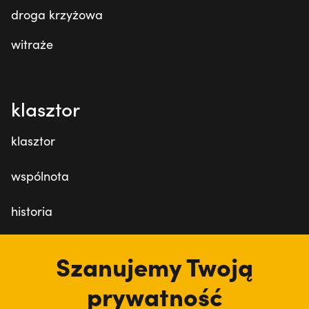
droga krzyżowa
witraże
klasztor
klasztor
wspólnota
historia
dzieła
Szanujemy Twoją
zakon
prywatność